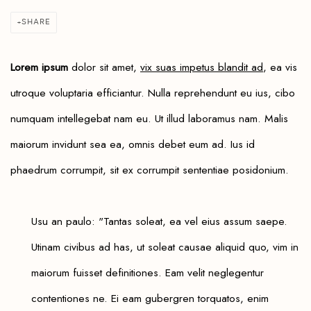
SHARE
Lorem ipsum
dolor sit amet,
vix suas impetus blandit ad
, ea vis
utroque voluptaria efficiantur. Nulla reprehendunt eu ius, cibo
numquam intellegebat nam eu. Ut illud laboramus nam. Malis
maiorum invidunt sea ea, omnis debet eum ad. Ius id
phaedrum corrumpit, sit ex corrumpit sententiae posidonium.
Usu an paulo: "Tantas soleat, ea vel eius assum saepe.
Utinam civibus ad has, ut soleat causae aliquid quo, vim in
maiorum fuisset definitiones. Eam velit neglegentur
contentiones ne. Ei eam gubergren torquatos, enim