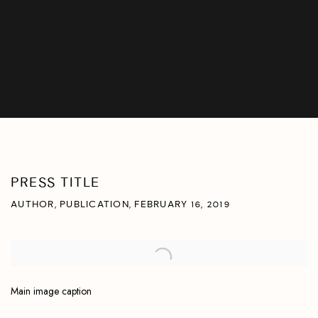
PRESS TITLE
AUTHOR, PUBLICATION, FEBRUARY 16, 2019
Open a larger version of the following image in a popup:
Main image caption