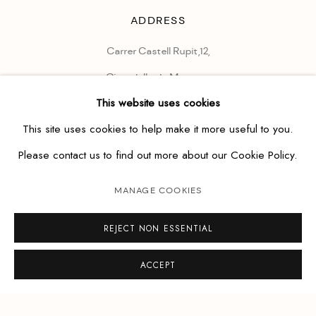
ADDRESS
Carrer Castell Rupit,12,
Ciutadella de Menorca
This website uses cookies
HOURS
This site uses cookies to help make it more useful to you.
Monday - Saturday
Please contact us to find out more about our Cookie Policy.
1030 - 1330
&
MANAGE COOKIES
1730 - 2030
REJECT NON ESSENTIAL
ACCEPT
CONTACT US
info@etesian.net